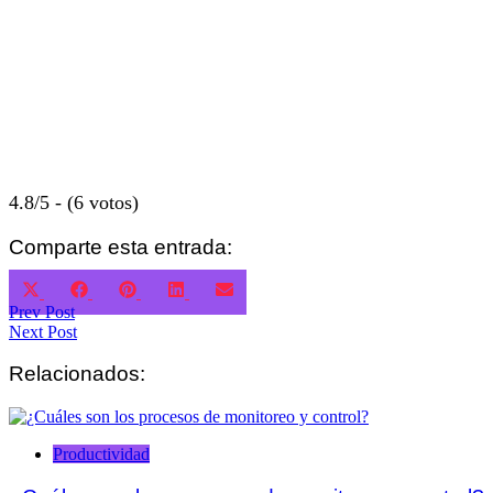
4.8/5 - (6 votos)
Comparte esta entrada:
Compartir
Compartir
Compartir
Compartir
Compartir
X
Facebook
Pinterest
LinkedIn
Email
en
en
en
en
en
(Twitter)
Navegación
Prev Post
Next Post
de
Relacionados:
entradas
Productividad