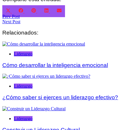
Compartir
Compartir
Compartir
Compartir
Compartir
X
Facebook
Pinterest
LinkedIn
Email
en
en
en
en
en
(Twitter)
Navegación
Prev Post
Next Post
de
Relacionados:
entradas
Liderazgo
Cómo desarrollar la inteligencia emocional
Liderazgo
¿Cómo saber si ejerces un liderazgo efectivo?
Liderazgo
Construir un Liderazgo Cultural