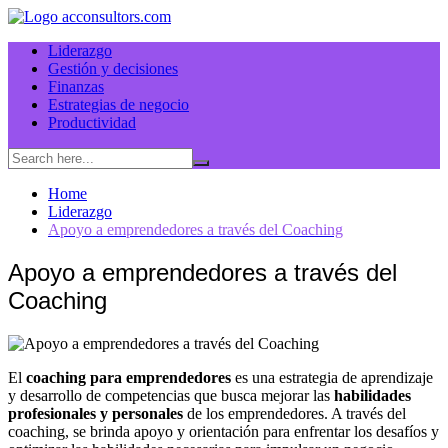
Skip
to
Liderazgo
content
Gestión y decisiones
Finanzas
Estrategias de negocio
Productividad
Home
Liderazgo
Apoyo a emprendedores a través del Coaching
Apoyo a emprendedores a través del
Coaching
El
coaching para emprendedores
es una estrategia de aprendizaje
y desarrollo de competencias que busca mejorar las
habilidades
profesionales y personales
de los emprendedores. A través del
coaching, se brinda apoyo y orientación para enfrentar los desafíos y